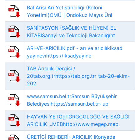
Bal Arısı Arı Yetiştiriciliği (Koloni
Yönetimi)OMÜ | Ondokuz Mayıs Üni
SANİTASYON (SAĞLIK VE HİJYEN) EL
KİTABISanayi ve Teknoloji Bakanlığıht
ARI-VE-ARICILIK.pdf - arı ve arıcılıkiksad
yayınevihttps://iksadyayine
TAB Arıcılık Dergisi /
20tab.org.trhttps://tab.org.tr› tab-20-ekim-
202
www.samsun.bel.trSamsun Büyükşehir
Belediyesihttps://samsun.bel.tr› up
HAYVAN YETĠġTĠRĠCĠLĠĞĠ VE SAĞLIĞI
ARICILIK ...MEBhttp://www.megep.meb.
ÜRETİCİ REHBERİ- ARICILIK IKonyada