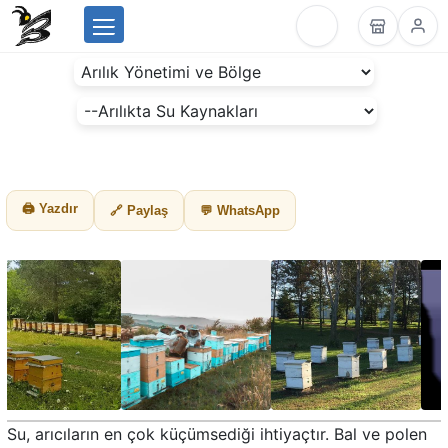
Menu
BeesLike
-
Beekeeping
Data
Center
🖨 Yazdır
🔗 Paylaş
💬 WhatsApp
Su, arıcıların en çok küçümsediği ihtiyaçtır. Bal ve polen