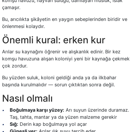
komşu havuzu, hayvan suluğu, damlayan musluk, ıslak
çamaşır.
Bu, arıcılıkta şikâyetin en yaygın sebeplerinden biridir ve
önlenmesi kolaydır.
Önemli kural: erken kur
Arılar su kaynağını öğrenir ve alışkanlık edinir. Bir kez
komşu havuzuna alışan koloniyi yeni bir kaynağa çekmek
çok zordur.
Bu yüzden suluk, koloni geldiği anda ya da ilkbahar
başında kurulmalıdır — sorun çıktıktan sonra değil.
Nasıl olmalı
Boğulmaya karşı yüzey:
Arı suyun üzerinde duramaz.
Taş, tahta, mantar ya da yüzen malzeme gerekir
Sığ:
Derin kap boğulmaya yol açar
Güneşli yer:
Arılar ılık suyu tercih eder