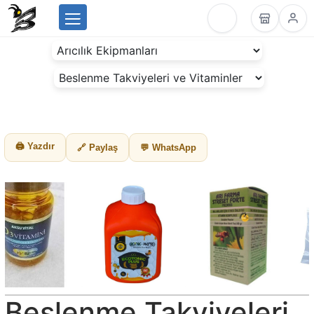
Menu
BeesLike
-
Beekeeping
Data
Center
🖨 Yazdır
🔗 Paylaş
💬 WhatsApp
Beslenme Takviyeleri