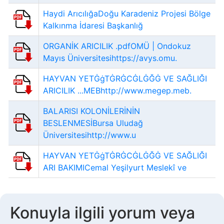
Haydi ArıcılığaDoğu Karadeniz Projesi Bölge
Kalkınma İdaresi Başkanlığ
ORGANİK ARICILIK .pdfOMÜ | Ondokuz
Mayıs Üniversitesihttps://avys.omu.
HAYVAN YETĠġTĠRĠCĠLĠĞĠ VE SAĞLIĞI
ARICILIK ...MEBhttp://www.megep.meb.
BALARISI KOLONİLERİNİN
BESLENMESİBursa Uludağ
Üniversitesihttp://www.u
HAYVAN YETĠġTĠRĠCĠLĠĞĠ VE SAĞLIĞI
ARI BAKIMICemal Yeşilyurt Meslekî ve
Konuyla ilgili yorum veya